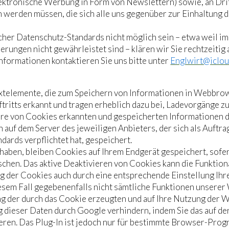
elektronische Werbung in Form von Newslettern) sowie, an Drit
werden müssen, die sich alle uns gegenüber zur Einhaltung 
scher Datenschutz-Standards nicht möglich sein – etwa weil im
ungen nicht gewährleistet sind – klären wir Sie rechtzeitig 
Informationen kontaktieren Sie uns bitte unter
Englwirt@iclo
Textelemente, die zum Speichern von Informationen in Webb
ritts erkannt und tragen erheblich dazu bei, Ladevorgänge z
hre von Cookies erkannten und gespeicherten Informationen 
 auf dem Server des jeweiligen Anbieters, der sich als Auftr
ards verpflichtet hat, gespeichert.
aben, bleiben Cookies auf Ihrem Endgerät gespeichert, sofer
schen. Das aktive Deaktivieren von Cookies kann die Funktiona
ng der Cookies auch durch eine entsprechende Einstellung Ih
diesem Fall gegebenenfalls nicht sämtliche Funktionen unsere
g der durch das Cookie erzeugten und auf Ihre Nutzung der We
g dieser Daten durch Google verhindern, indem Sie das auf d
eren. Das Plug-In ist jedoch nur für bestimmte Browser-Pro