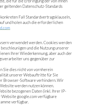
te, die für die Erbringung der von Ihnen
der geltenden Datenschutz-Standards
 konkreten Fall Standardvertragsklauseln,
auf und holen auch die erforderlichen
ud.com
rowsern verwendet werden. Cookies werden
u beschleunigen und die Nutzung unserer
dienen Ihrer Wiederkennung, aber auch der
agsverarbeiter uns gegenüber zur
n Sie dies nicht von vornherein
lität unserer Webauftritte für Sie
rer Browser-Software verhindern. Wir
r Website werden nutzen können.
bsite bezogenen Daten (inkl. Ihrer IP-
er Website google.com verfügbare
gramme verfügbar.