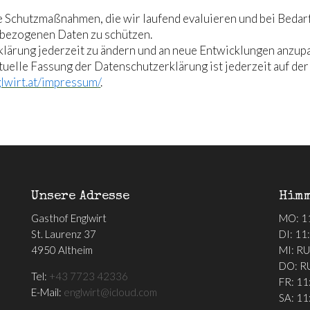
 Schutzmaßnahmen, die wir laufend evaluieren und bei Bedarf
nbezogenen Daten zu schützen.
klärung jederzeit zu ändern und an neue Entwicklungen anzupa
ktuelle Fassung der Datenschutzerklärung ist jederzeit auf 
lwirt.at/
impressum
/
.
Unsere Adresse
Himm
Gasthof Englwirt
MO: 11
St. Laurenz 37
DI: 11
4950 Altheim
MI: R
DO: R
Tel:
+43 7723 42336
FR: 11
E-Mail:
englwirt@icloud.com
SA: 11