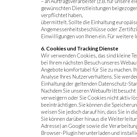
– an Auftragsverarbeiter (z.B. für unsere 
gewünschten Dienstleistungen beigezogen 
verpflichtet haben,
übermittelt. Sollte die Einhaltung europäi
Angemessenheitsbeschlüsse oder Zertifizier
Einwilligungen von Ihnen ein. Für weitere 
6. Cookies und Tracking Dienste
Wir verwenden Cookies, das sind kleine 
bei Ihrem nächsten Besuch unseres Webauft
Angebote komfortabel für Sie zu machen. I
Analyse Ihres Nutzerverhaltens. Sie werden
Einhaltung der geltenden Datenschutz-Stand
Nachdem Sie unseren Webauftritt besucht h
verweigern oder Sie Cookies nicht aktiv lö
beeinträchtigen. Sie können die Speicheru
weisen Sie jedoch darauf hin, dass Sie in 
Sie können darüber hinaus die Weiterleitun
Adresse) an Google sowie die Verarbeitun
Browser-Plugin herunterladen und installi