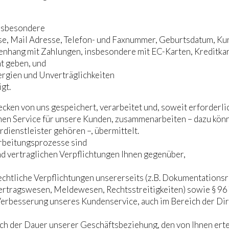
insbesondere
se, Mail Adresse, Telefon- und Faxnummer, Geburtsdatum, 
enhang mit Zahlungen, insbesondere mit EC-Karten, Kreditka
nt geben, und
ergien und Unverträglichkeiten
gt.
en von uns gespeichert, verarbeitet und, soweit erforderlich
hen Service für unsere Kunden, zusammenarbeiten – dazu könne
dienstleister gehören –, übermittelt.
rbeitungsprozesse sind
nd vertraglichen Verpflichtungen Ihnen gegenüber,
rechtliche Verpflichtungen unsererseits (z.B. Dokumentations
ertragswesen, Meldewesen, Rechtsstreitigkeiten) sowie § 9
ie Verbesserung unseres Kundenservice, auch im Bereich der
ch der Dauer unserer Geschäftsbeziehung, den von Ihnen erte