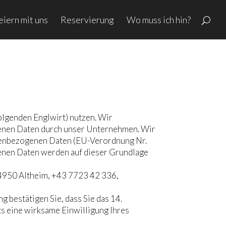
eiern mit uns
Reservierung
Wo muss ich hin?
olgenden Englwirt) nutzen. Wir
enen Daten durch unser Unternehmen. Wir
sonenbezogenen Daten (EU-Verordnung Nr.
nen Daten werden auf dieser Grundlage
, 4950 Altheim, +43 7723 42 336,
 bestätigen Sie, dass Sie das 14.
its eine wirksame Einwilligung Ihres