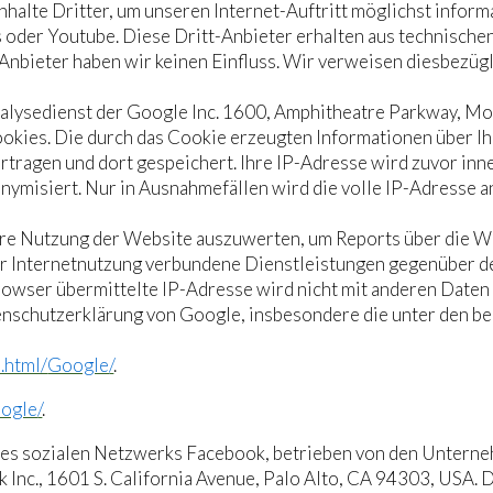
alte Dritter, um unseren Internet-Auftritt möglichst informat
der Youtube. Diese Dritt-Anbieter erhalten aus technischen
nbieter haben wir keinen Einfluss. Wir verweisen diesbezügl
alysedienst der Google Inc. 1600, Amphitheatre Parkway, Mo
okies. Die durch das Cookie erzeugten Informationen über Ih
rtragen und dort gespeichert. Ihre IP-Adresse wird zuvor in
ymisiert. Nur in Ausnahmefällen wird die volle IP-Adresse a
hre Nutzung der Website auszuwerten, um Reports über die W
r Internetnutzung verbundene Dienstleistungen gegenüber d
owser übermittelte IP-Adresse wird nicht mit anderen Date
nschutzerklärung von Google, insbesondere die unter den be
.html/
Google
/
.
ogle
/
.
es sozialen Netzwerks Facebook, betrieben von den Unterne
k Inc., 1601 S. California Avenue, Palo Alto, CA 94303, USA. D