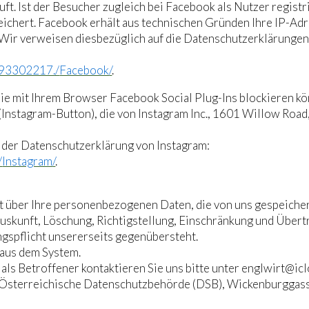
t. Ist der Besucher zugleich bei Facebook als Nutzer registr
ichert. Facebook erhält aus technischen Gründen Ihre IP-Ad
 Wir verweisen diesbezüglich auf die Datenschutzerklärunge
493302217./
Facebook
/
.
 Sie mit Ihrem Browser Facebook Social Plug-Ins blockieren k
(Instagram-Button), die von Instagram Inc., 1601 Willow Roa
n der Datenschutzerklärung von Instagram:
/
Instagram
/
.
ft über Ihre personenbezogenen Daten, die von uns gespeicher
Auskunft, Löschung, Richtigstellung, Einschränkung und Übe
gspflicht unsererseits gegenübersteht.
aus dem System.
als Betroffener kontaktieren Sie uns bitte unter englwirt@ic
 Österreichische Datenschutzbehörde (DSB), Wickenburggass