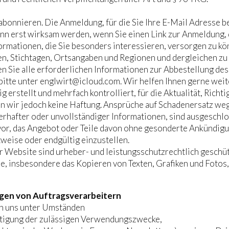
 abonnieren. Die Anmeldung, für die Sie Ihre E-Mail Adresse 
nn erst wirksam werden, wenn Sie einen Link zur Anmeldung, d
ormationen, die Sie besonders interessieren, versorgen zu kö
en, Stichtagen, Ortsangaben und Regionen und dergleichen zu
den Sie alle erforderlichen Informationen zur Abbestellung de
bitte unter englwirt@icloud.com. Wir helfen Ihnen gerne weit
 erstellt und mehrfach kontrolliert, für die Aktualität, Richti
n wir jedoch keine Haftung. Ansprüche auf Schadenersatz we
erhafter oder unvollständiger Informationen, sind ausgeschlo
 vor, das Angebot oder Teile davon ohne gesonderte Ankündigu
weise oder endgültig einzustellen.
 Website sind urheber- und leistungsschutzrechtlich geschütz
, insbesondere das Kopieren von Texten, Grafiken und Fotos
ungen von Auftragsverarbeitern
n uns unter Umständen
htigung der zulässigen Verwendungszwecke,