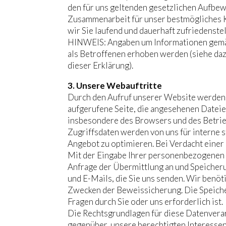
den für uns geltenden gesetzlichen Aufbew
Zusammenarbeit für unser bestmögliches Ku
wir Sie laufend und dauerhaft zufriedenste
HINWEIS: Angaben um Informationen gemäß
als Betroffenen erhoben werden (siehe daz
dieser Erklärung).
3. Unsere Webauftritte
Durch den Aufruf unserer Website werden 
aufgerufene Seite, die angesehenen Dateie
insbesondere des Browsers und des Betrie
Zugriffsdaten werden von uns für interne 
Angebot zu optimieren. Bei Verdacht eine
Mit der Eingabe Ihrer personenbezogenen 
Anfrage der Übermittlung an und Speicheru
und E-Mails, die Sie uns senden. Wir benöt
Zwecken der Beweissicherung. Die Speicheru
Fragen durch Sie oder uns erforderlich ist.
Die Rechtsgrundlagen für diese Datenverar
gegenüber, unsere berechtigten Interessen 