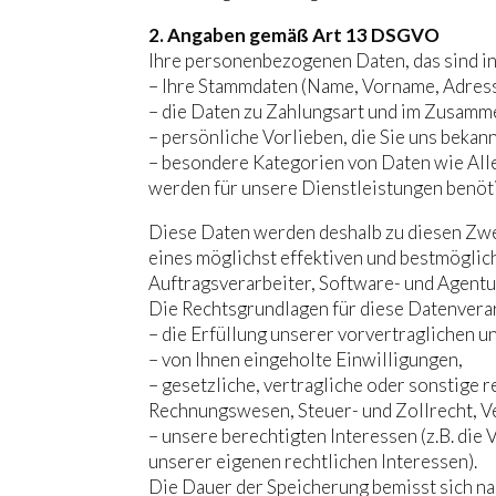
2. Angaben gemäß Art 13 DSGVO
Ihre personenbezogenen Daten, das sind 
– Ihre Stammdaten (Name, Vorname, Adres
– die Daten zu Zahlungsart und im Zusamm
– persönliche Vorlieben, die Sie uns bekan
– besondere Kategorien von Daten wie All
werden für unsere Dienstleistungen benöti
Diese Daten werden deshalb zu diesen Zweck
eines möglichst effektiven und bestmöglic
Auftragsverarbeiter, Software- und Agentur
Die Rechtsgrundlagen für diese Datenvera
– die Erfüllung unserer vorvertraglichen u
– von Ihnen eingeholte Einwilligungen,
– gesetzliche, vertragliche oder sonstige 
Rechnungswesen, Steuer- und Zollrecht, V
– unsere berechtigten Interessen (z.B. d
unserer eigenen rechtlichen Interessen).
Die Dauer der Speicherung bemisst sich na