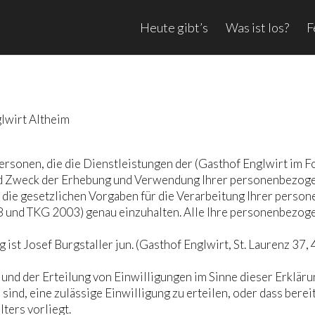
Heute gibt’s
Was ist los?
F
irt Altheim
ersonen, die die Dienstleistungen der (Gasthof Englwirt im F
und Zweck der Erhebung und Verwendung Ihrer personenbezog
t, die gesetzlichen Vorgaben für die Verarbeitung Ihrer per
nd TKG 2003) genau einzuhalten. Alle Ihre personenbezoge
 ist Josef Burgstaller jun. (Gasthof Englwirt, St. Laurenz 37
nd der Erteilung von Einwilligungen im Sinne dieser Erklärung
sind, eine zulässige Einwilligung zu erteilen, oder dass bere
ters vorliegt.