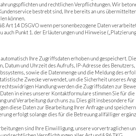
ahrungspflichten und rechtlichen Verpflichtungen. Wir betone
ndenservice bestrebt sind, Ihre bereits an uns übermittelt
llen können.
 Art 14 DSGVO wenn personenbezogene Daten verarbeitet we
u auch Punkt 1. der Erläuterungen und Hinweise („Platzierung
automatisch Ihre Zugriffsdaten erhoben und gespeichert. Di
n, Datum und Uhrzeit des Aufrufs, IP-Adresse des Benutzers,
bssystems, sowie die Datenmenge und die Meldung des erfol
statistische Zwecke verwendet, um die Sicherheit unseres An
r rechtswidrigen Handlung werden die Zugriffsdaten zur Bew
Daten in eines unserer Kontaktformulare stimmen Sie für die
ng und Verarbeitung durch uns zu. Dies gilt insbesondere für
igen diese Daten zur Bearbeitung Ihrer Anfrage und speichern 
ng erfolgt solange dies für die Betreuung allfälliger ergänz
beitungen sind Ihre Einwilligung, unsere vorvertraglichen un
und rechtlichen Verpflichtungen aller Art und § 96 TKG.